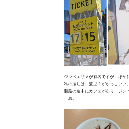
ジンベエザメが有名ですが、ほか
私の推しは、髪型？がかっこいい、
順路の途中にカフェがあり、ジン
一息。